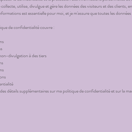
collecte, utilise, divulgue et gère les données des visiteurs et des clients,
informations est essentielle pour moi, et je m'assure que toutes les données 
que de confidentialité couvre :
ons
ns
 non-divulgation à des tiers
ns
ons
ions
ntialité
es détails supplémentaires sur ma politique de confidentialité et sur la mani