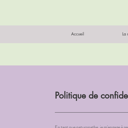
Accueil
La 
Politique de confide
En tant que naturopathe, je m'engage à res