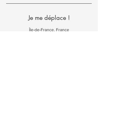
Je me déplace !
Île-de-France, France
Retour
Prendre RDV
Politique de confidentialité
Termes et conditions
Mentions légales