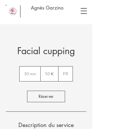
Agnès Garzino
Facial cupping
50
euros
30 min
3
50 €
FR
0
m
i
n
Réserver
Description du service