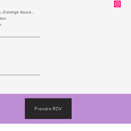
e, d’orange douce…
eur.
e.
Prendre RDV