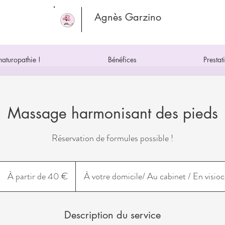
Agnès Garzino
naturopathie !
Bénéfices
Prestat
Massage harmonisant des pieds
Réservation de formules possible !
À
partir
À partir de 40 €
À votre domicile/ Au cabinet / En visio
de
40
euros
Description du service